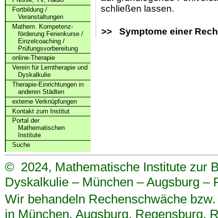
schließen lassen.
Fortbildung /
Veranstaltungen
Mathem. Kompetenz­
>> Symptome einer Rech
förderung Ferienkurse /
Einzelcoaching /
Prüfungs­vorbereitung
online-Therapie
Verein für Lerntherapie und
Dyskalkulie
Therapie-Einrichtungen in
anderen Städten
externe Verknüpfungen
Kontakt zum Institut
Portal der
Mathematischen
Institute
Suche
©
2024, Mathematische Institute zur
Dyskalkulie – München – Augsburg –
Wir behandeln Rechenschwäche bzw. D
in
München
,
Augsburg
,
Regensburg
,
R