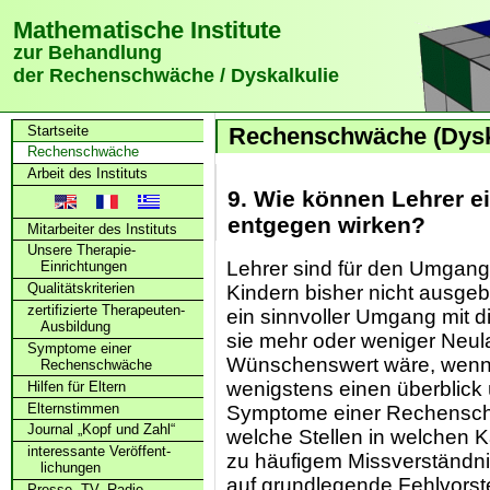
Mathematische Institute
zur Behandlung
der Rechenschwäche / Dyskalkulie
Startseite
Rechenschwäche (Dysk
Rechenschwäche
Arbeit des Instituts
9. Wie können Lehrer e
entgegen wirken?
Mitarbeiter des Instituts
Unsere Therapie-
Lehrer sind für den Umgang
Einrichtungen
Qualitätskriterien
Kindern bisher nicht ausgebil
zertifizierte Therapeuten-
ein sinnvoller Umgang mit di
Ausbildung
sie mehr oder weniger Neul
Symptome einer
Wünschenswert wäre, wenn 
Rechenschwäche
wenigstens einen überblick 
Hilfen für Eltern
Elternstimmen
Symptome einer Rechenschw
Journal „Kopf und Zahl“
welche Stellen in welchen 
interessante Veröffent­
zu häufigem Missverständni
lichungen
auf grundlegende Fehlvorste
Presse, TV, Radio