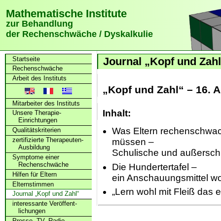
Mathematische Institute
zur Behandlung
der Rechenschwäche / Dyskalkulie
Startseite
Journal „Kopf und Zah
Rechenschwäche
Arbeit des Instituts
„Kopf und Zahl“ – 16. 
Mitarbeiter des Instituts
Inhalt:
Unsere Therapie-
Einrichtungen
Was Eltern rechenschwac
Qualitätskriterien
zertifizierte Therapeuten-
müssen –
Ausbildung
Schulische und außerschu
Symptome einer
Rechenschwäche
Die Hundertertafel –
Hilfen für Eltern
ein Anschauungsmittel w
Elternstimmen
„Lern wohl mit Fleiß das e
Journal „Kopf und Zahl“
interessante Veröffent­
lichungen
Presse, TV, Radio