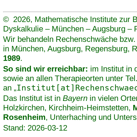
©
2026, Mathematische Institute zur
Dyskalkulie – München – Augsburg –
Wir behandeln Rechenschwäche bzw. D
in
München
,
Augsburg
,
Regensburg
,
R
1989
.
So sind wir erreichbar:
im Institut in
sowie an allen Therapieorten unter Te
an „
Institut[at]Rechenschwae
Das Institut ist in
Bayern
in vielen Orte
Holzkirchen
,
Kirchheim-Heimstetten
,
Rosenheim
,
Unterhaching
und
Unters
Stand: 2026-03-12