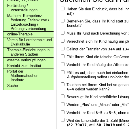
Fortbildung /
Haben Sie den Eindruck, dass bei Ihr
Veranstaltungen
ist)?
Mathem. Kompetenz­
förderung Ferienkurse /
Bemerken Sie, dass Ihr Kind statt zu
Einzelcoaching /
benutzt?
Prüfungs­vorbereitung
Muss Ihr Kind nach Berechnung von 
online-Therapie
Verein für Lerntherapie und
Verrechnet sich Ihr Kind häufig um pl
Dyskalkulie
Gelingt der Transfer von
3+4
auf
13
Therapie-Einrichtungen in
anderen Städten
Fällt Ihrem Kind die falsche Größeno
externe Verknüpfungen
Verdreht Ihr Kind häufig die Ziffern b
Kontakt zum Institut
Portal der
Fällt es auf, dass auch bei einfach
Mathematischen
Aufgabenstellung selbst und/oder der
Institute
Tauchen bei Ihrem Kind bei so genann
Suche
6−4
gelöst werden kann?
Bevorzugt Ihr Kind schriftliche Lösu
Werden „Plus“ und „Minus“ oder „Mal“ 
Verdreht Ihr Kind
8−5
zu
5−8
, ohne 
Wird die Einerstelle der 1. Zahl (Min
(
82-79=17
, weil
80-70=10
und
9-