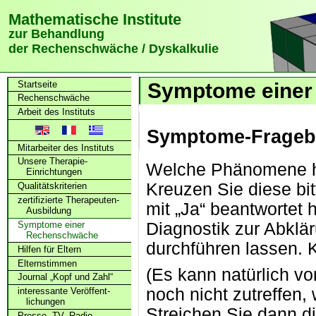
Mathematische Institute
zur Behandlung
der Rechenschwäche / Dyskalkulie
Startseite
Symptome einer
Rechenschwäche
Arbeit des Instituts
Symptome-Fragebo
Mitarbeiter des Instituts
Unsere Therapie-
Welche Phänomene ha
Einrichtungen
Kreuzen Sie diese bi
Qualitätskriterien
zertifizierte Therapeuten-
mit „Ja“ beantwortet 
Ausbildung
Symptome einer
Diagnostik zur Abkl
Rechenschwäche
durchführen lassen. K
Hilfen für Eltern
Elternstimmen
(Es kann natürlich v
Journal „Kopf und Zahl“
noch nicht zutreffen, 
interessante Veröffent­
lichungen
Streichen Sie dann d
Presse, TV, Radio