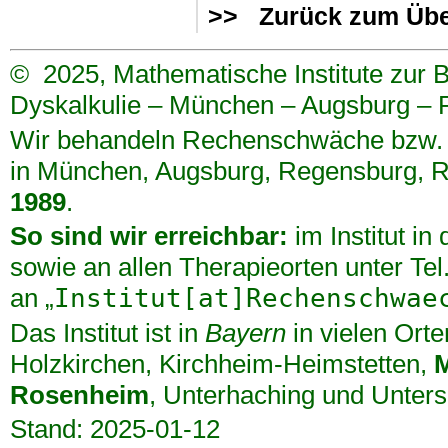
>> Zurück zum Übe
©
2025, Mathematische Institute zur
Dyskalkulie – München – Augsburg –
Wir behandeln Rechenschwäche bzw. D
in
München
,
Augsburg
,
Regensburg
,
R
1989
.
So sind wir erreichbar:
im Institut in
sowie an allen Therapieorten unter Te
an „
Institut[at]Rechenschwae
Das Institut ist in
Bayern
in vielen Orte
Holzkirchen
,
Kirchheim-Heimstetten
,
Rosenheim
,
Unterhaching
und
Unters
Stand: 2025-01-12